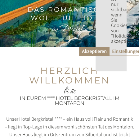
nur
DAS ROMANTISCHE
sichtbar
wenn
WOHLFÜHLHOTEL
Sie
Cookies
im Montafon
von
"Holidaychec
akzeptieren.
Akzeptieren
Einstellunge
HERZLICH
WILLKOMMEN
bi üs
IN EUREM **** HOTEL BERGKRISTALL IM
MONTAFON
Unser Hotel Bergkristall**** – ein Haus voll Flair und Romantik
– liegt in Top-Lage in diesem wohl schönsten Tal des Montafon.
Unser Haus liegt im Ortszentrum von Silbertal und ist leicht