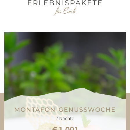
ERLEBNISPAKETE
für Euch
MONTAFON-GENUSSWOCHE
7
Nächte
€ 1.091,-