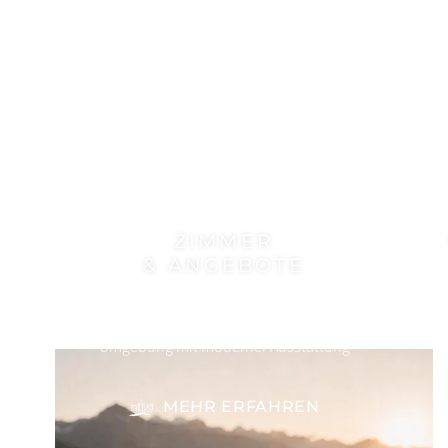
ZIMMER
& ANGEBOTE
Entspannt Euch in einer einzigartigen
Umgebung mit moderner Ausstattung
MEHR ERFAHREN