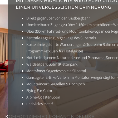
MIT DIESEN HIGHLIGHTS WIRD EUER URLAU
EINER UNVERGESSLICHEN ERINNERUNG
Direkt gegenüber von der Kristbergbahn
Unmittelbarer Zugang zu über 1.160+ km beschilderte 
Über 300 km Fahrrad- und Mountainbikewege in der Reg
Zentrale Lage in ruhiger Lage des Silbertals
Kostenfreie geführte Wanderungen & Tourenim Rahmen 
Programm (exklusiv für Hotelgäste)
Hotel mit eigenem Naturbadesee und Panorama-Sonne
Waldseilpark Golm (Kletterpark)
Montafoner Sagenfestspiele Silbertal
Günstigster E-Bike-Verleih im Montafon (vergünstigt für 
Mountaincart Gargellen & Hochjoch
Flying Fox Golm
Alpine-Coaster Golm
und vieles mehr!
KOMFORTZIMMER ROMANTIK DELUXE