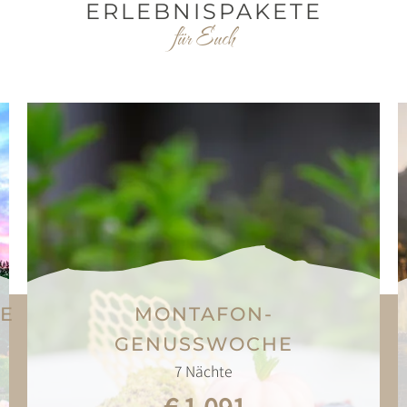
ERLEBNISPAKETE
für Euch
LE
MONTAFON-
GENUSSWOCHE
7
Nächte
€ 1.091,-