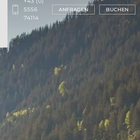
+43 (0)
5556
ANFRAGEN
BUCHEN
74114