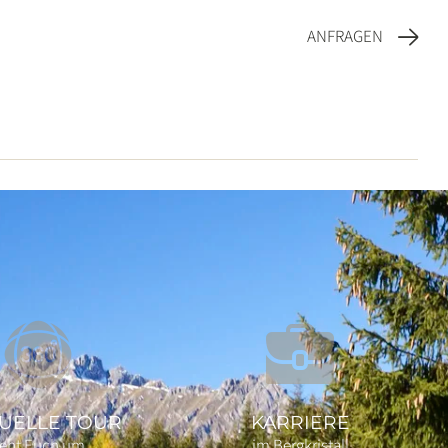
ANFRAGEN
TUELLE TOUR
KARRIERE
eht Euch um
im Bergkristall