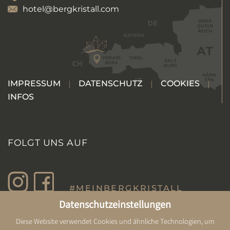
hotel@bergkristall.com
IMPRESSUM
DATENSCHUTZ
COOKIES
INFOS
FOLGT UNS AUF
#MEINBERGKRISTALL
Datenschutzeinstellungen
Diese Website verwendet Cookies und ähnliche Technologien, um
PARTNER & AUSZEICHNUNGEN