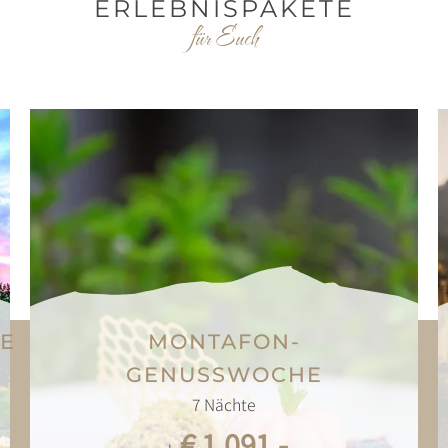
ERLEBNISPAKETE
für Euch
LE
MONTAFON-
GENUSSWOCHE
7
Nächte
€ 1.091,-