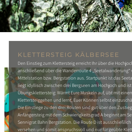
KLETTERSTEIG KÄLBERSEE
Den Einstieg zum Klettersteig erreicht Ihr über die Hochj
anschließend über die Wanderroute 4 „Seetalwanderung“ 
Mittelstation bzw. Bergstation aus. Startpunkt ist das Seeta
liegt idyllisch zwischen drei Bergseen am Hochjoch und ist
Übungsklettersteig: Wärmt Eure Muskeln auf, übt mit eine
Klettersteiggehen und lernt, Euer Können selbst einzuschä
Die Einstiege zu den drei Routen sind gut über den Zustieg
Anfängersteig mit dem Schwierigkeitsgrad A beginnt am Se
Sennigrat Bahn Bergstation. Die Route D ist ausschließlich 
versehen und somit anspruchsvoll und nur für geübte Klett