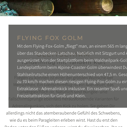
FLYING FOX GOLM
Mit dem Flying-Fox-Golm „fliegt" man, an einem 565 m lange
über das Staubecken Latschau. Natürlich mit Sitzgurt un
GLEITSCHIRM
ausgerüstet. Von der Startplattform beim Waldseilpark-Gol
Tandemflug mit Tandem Kurt
Landeplattform beim Alpine-Coaster-Golm überwindest Du
Stahlseilrutsche einen Höhenunterschied von 47,5 m. Ges
Fliegen zu können ist einer der größten Wünsche der
zu 70 km/h machen diesen riesigen Flying-Fox-Golm zu ei
Menschheit. Ein Gleitschirmflug ist ein Abenteuer, das
Extraklasse - Adrenalinkick inklusive. Ein rasanter Spaß und
unvergleichlich ist. Natürlich sind Bungee- und
Freizeitattraktion für Groß und Klein.
Fallschirmsprünge ebenfalls herausfordernde Varianten für
Adrenalinjunkies, sich den Kick zu holen. Sie geben Dir
allerdings nicht das atemberaubende Gefühl des Schwebens,
wie du es beim Paragleiten erleben wirst. Hast du erst den