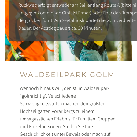
Rückweg erfolgt entweder am Seil entlang Route A (bitte 
entgegenkommende Gipfelstürmer) oder über den Trampel
Bergrücken führt. Am Seetalhüsli wartet die wohlverdiente 
Dauer: Der Abstieg dauert ca. 30 Minuten.
WALDSEILPARK GOLM
Wer hoch hinaus will, der ist im Waldseilpark
"golmrichtig". Verschiedene
Schwierigkeitsstufen machen den größten
Hochseilgarten Vorarlbergs zu einem
unvergesslichen Erlebnis für Familien, Gruppen
und Einzelpersonen. Stellen Sie Ihre
Geschicklichkeit unter Beweis oder mach auf